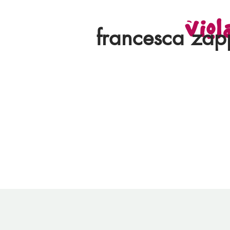
viol
francesca za