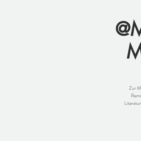
@M
M
Zur M
Remis
Literatu