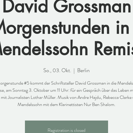
David Grossman
orgenstunden in 
endelssohn Remi
So., 03. Okt.
  |  
Berlin
orgenstunde #5 kommt der Schriftsteller David Grossman in die Mendel
e, am Sonntag 3. Oktober um 11 Uhr: für ein Gespräch über das Leben m
r mit Journalisten Lothar Müller. Musik von Andre Hajdu, Rebecca Clarke 
Mendelssohn mit dem Klarinettisten Nur Ben Shalom.
Registration is closed