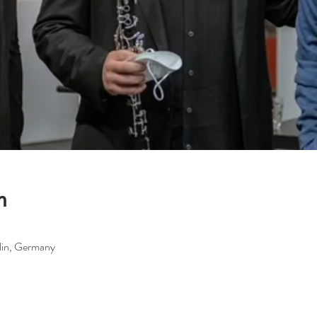
n
rlin, Germany