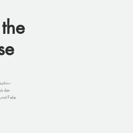
the
se
ssohn-
it der
und Felix