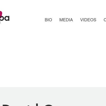
a
ppa
BIO
MEDIA
VIDEOS