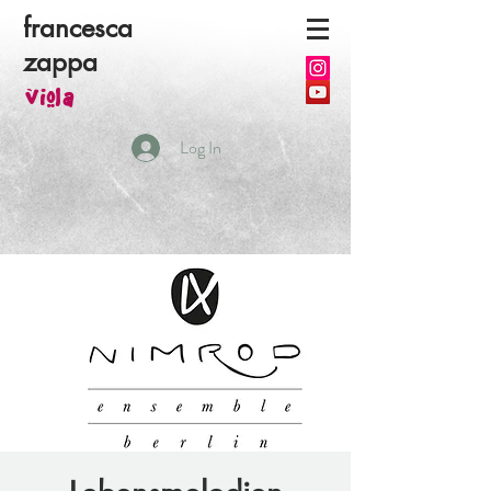
francesca
zappa
viola
Log In