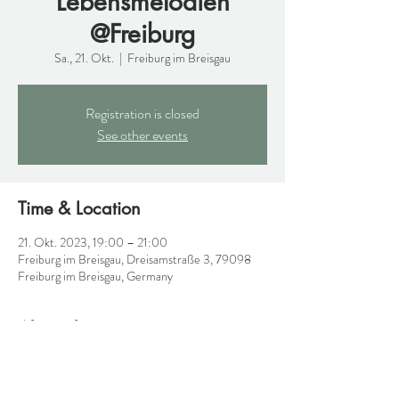
Lebensmelodien
@Freiburg
Sa., 21. Okt.
  |  
Freiburg im Breisgau
Registration is closed
See other events
Time & Location
21. Okt. 2023, 19:00 – 21:00
Freiburg im Breisgau, Dreisamstraße 3, 79098
Freiburg im Breisgau, Germany
About the event
Nimrod Ensemble Berlin & guests 
https://www.lebensmelodien.com